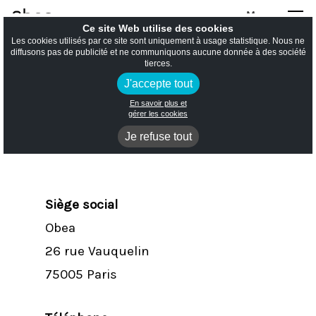
Menu
Ce site Web utilise des cookies
Les cookies utilisés par ce site sont uniquement à usage statistique. Nous ne
Nous
diffusons pas de publicité et ne communiquons aucune donnée à des société
tierces.
J'accepte tout
Hit enter to search or ESC to close
contacter
En savoir plus et
gérer les cookies
Je refuse tout
Siège social
Obea
26 rue Vauquelin
75005 Paris